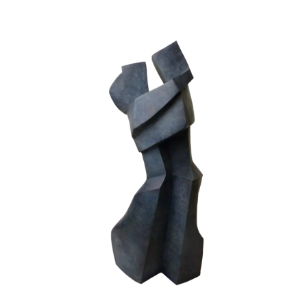
Chuchotement II
Bronze
Fonderie BARTHELEMY - CREST
Humain