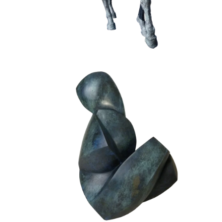
Femme tulipe II
Bronze
Fonderie BARTHELEMY - CREST
Humain