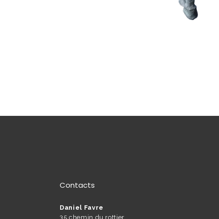
Contacts
Daniel Favre
35 chemin du rottier