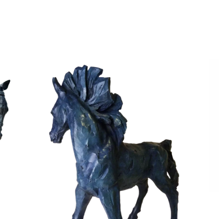
Azul
Animaux
Terre cuite patinée
Urgonien