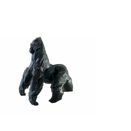
Gorille
Animaux
Terre cuite patinée
Urgonien