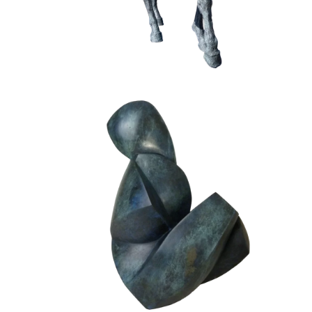
Femme tulipe II
Bronze
Fonderie BARTHELEMY - CREST
Humain