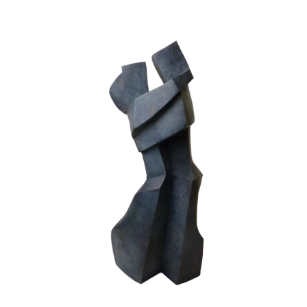
Chuchotement II
Bronze
Fonderie BARTHELEMY - CREST
Humain