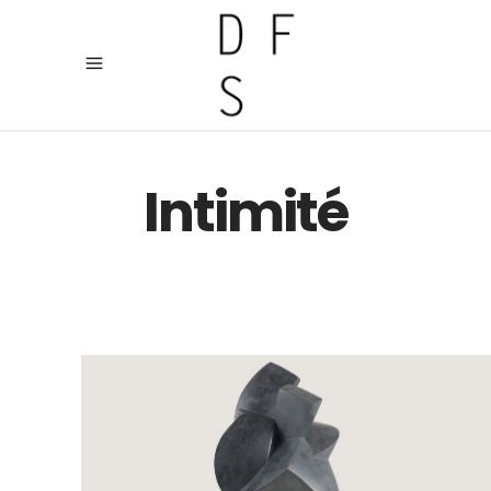
Intimité