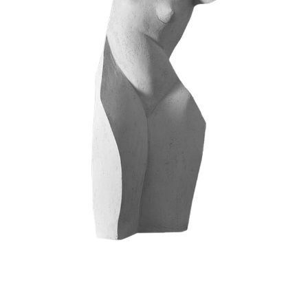
Les années folles
Archives