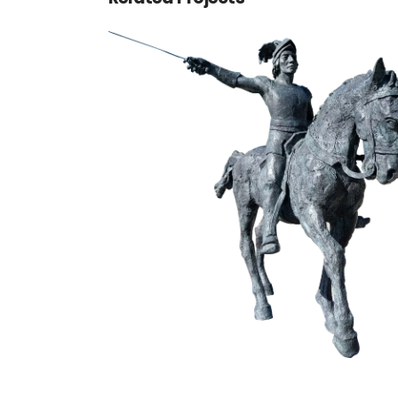
Chevalier Bayard
Animaux
Bronze
Fonderie BARTHELEMY - CREST