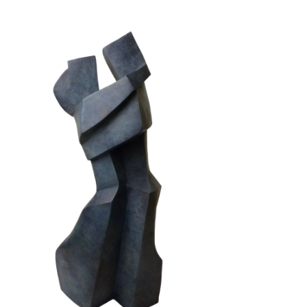
Chuchotement II
Animaux
Bronze
Fonderie BARTHELEMY - CREST