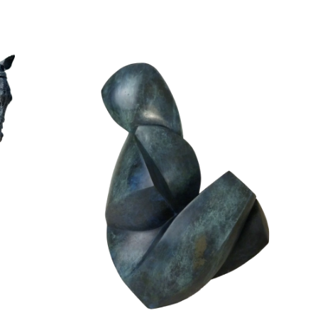
Femme tulipe II
Animaux
Bronze
Fonderie BARTHELEMY - CREST