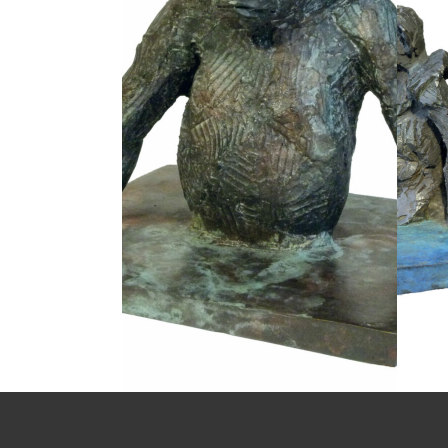
Montée Des Eaux
Bronze
Chic planète
Fonderie ERIC COTIN - DIE
Fo