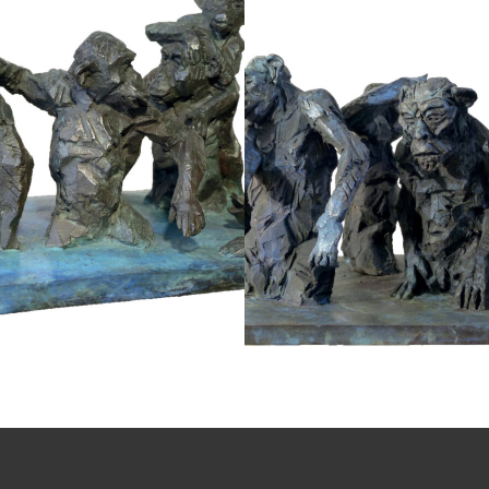
Chic Planète
Chic Planète II
Bronze
Chic planète
Bronze
Chic planète
nderie BARTHELEMY - CREST
Fonderie BARTHELEMY - CR