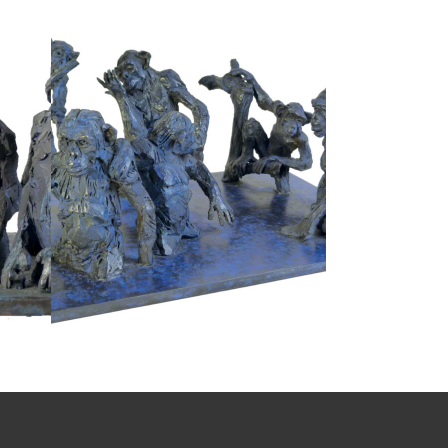
Chic Planète III
Bronze
Chic planète
EST
Fonderie BARTHELEMY - CREST